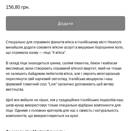
156,80
грн.
Додати
Спеціально для справжніх фанатів м'яса в італійському місті Неаполі
винайшли додати соковите м'ясне асорті в вишукане борошняне коло,
що отримала назву — піца "4 м'яса".
В складі піци знаходиться шинка, салямі пікантна, бекон і ковбаски
мисливські, вони створюють справжній м'ясної квартет, який не тільки
не залишить байдужим любителів м'яса, але і змусить вегетаріанців
переглянути свій харчовий світогляд. Італійська моцарела і наш
фірмовий томатний соус "Live" органічно доповнюють цей витвір
мистецтва.
Щоб все вийшло не гірше, ніж у традиційних італійських піцеробів наш
шеф-кухар використовує тільки спеціально відібрані компоненти для
піци. Одними з головних критеріїв для нас є свіжість і натуральність
компонентів, що використовуються на кухні.