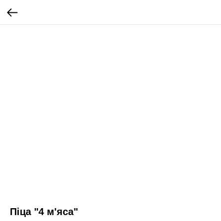
Піца "4 м'яса"