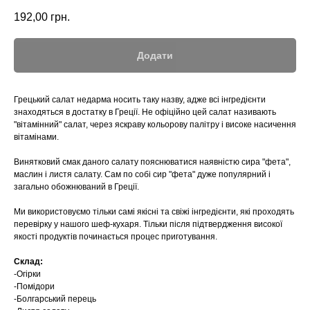
192,00
грн.
Додати
Грецький салат недарма носить таку назву, адже всі інгредієнти
знаходяться в достатку в Греції. Не офіційно цей салат називають
"вітамінний" салат, через яскраву кольорову палітру і високе насичення
вітамінами.
Винятковий смак даного салату пояснюватися наявністю сира "фета",
маслин і листя салату. Сам по собі сир "фета" дуже популярний і
загально обожнюваний в Греції.
Ми використовуємо тільки самі якісні та свіжі інгредієнти, які проходять
перевірку у нашого шеф-кухаря. Тільки після підтвердження високої
якості продуктів починається процес приготування.
Склад:
-Огірки
-Помідори
-Болгарський перець