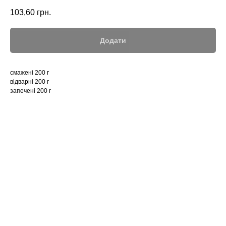
103,60
грн.
Додати
смажені 200 г
відварні 200 г
запечені 200 г