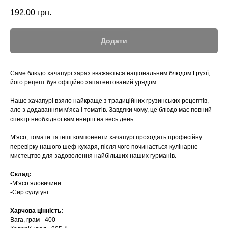
192,00
грн.
Додати
Саме блюдо хачапурі зараз вважається національним блюдом Грузії,
його рецепт був офіційно запатентований урядом.
Наше хачапурі взяло найкраще з традиційних грузинських рецептів,
але з додаванням м'яса і томатів. Завдяки чому, це блюдо має повний
спектр необхідної вам енергії на весь день.
М'ясо, томати та інші компоненти хачапурі проходять професійну
перевірку нашого шеф-кухаря, після чого починається кулінарне
мистецтво для задоволення найбільших наших гурманів.
Склад:
-М'ясо яловичини
-Сир сулугуні
Харчова цінність:
Вага, грам - 400