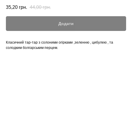
35,20
грн.
44,00
грн.
Додати
Класичний тар-тар з солоними огірками ,зеленню , цибулею , та
солодким болгарським перцем.