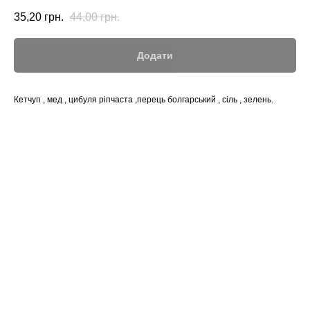
35,20
грн.
44,00
грн.
Додати
Кетчуп , мед , цибуля ріпчаста ,перець болгарський , сіль , зелень.