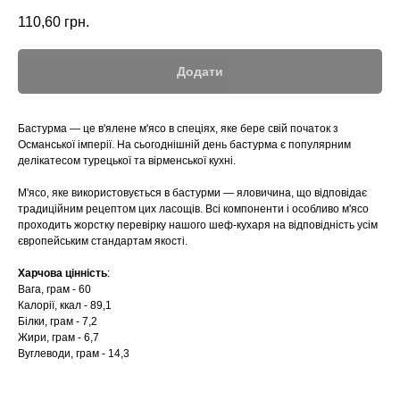
110,60
грн.
Додати
Бастурма — це в'ялене м'ясо в спеціях, яке бере свій початок з
Османської імперії. На сьогоднішній день бастурма є популярним
делікатесом турецької та вірменської кухні.
М'ясо, яке використовується в бастурми — яловичина, що відповідає
традиційним рецептом цих ласощів. Всі компоненти і особливо м'ясо
проходить жорстку перевірку нашого шеф-кухаря на відповідність усім
європейським стандартам якості.
Харчова цінність
:
Вага, грам - 60
Калорії, ккал - 89,1
Білки, грам - 7,2
Жири, грам - 6,7
Вуглеводи, грам - 14,3