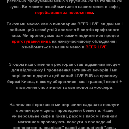
ретельно продуманим меню з грузинської та італійської
кухні. Ви можете ознайомитися з нашим меню в кафе,
перейшовши за посиланням
.
Також ми маємо свою пивоварню BEER LIVE, звідки ми і
робимо цей незабутній аромат з 5 сортів крафтового
пива. Ми пропонуємо вам самим подивитися процес
приготування пива
на найсучаснішому обладнанні і
ознайомиться з нашим меню в
BEER LIVE
.
Згодом наш сімейний ресторан став відмінним місцем
для відпочинку і проведення затишних вечорів і ми
вирішили відкрити цей новий LIVE PUB на правому
березі Києва, в якому збереглися наші традиції якості +
створення спортивної та святкової атмосфери.
На численні прохання ми вирішили надавати послуги
оренди приміщень і проведення бенкетів. Наше
універсальне кафе в Києві, разом з пабом і пивним
магазином пропонують послуги в проведенні
корпоративів, реалізації вашої давньої мрії "день